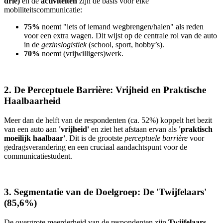
drie)
en de
activiteiten
zijn de basis voor elke
mobiliteitscommunicatie:
75%
noemt "iets of iemand wegbrengen/halen" als reden
voor een extra wagen. Dit wijst op de centrale rol van de auto
in de
gezinslogistiek
(school, sport, hobby’s).
70%
noemt (vrijwilligers)werk.
2. De Perceptuele Barrière: Vrijheid en Praktische
Haalbaarheid
Meer dan de helft van de respondenten (ca. 52%) koppelt het bezit
van een auto aan
'vrijheid'
en ziet het afstaan ervan als
'praktisch
moeilijk haalbaar'
. Dit is de grootste
perceptuele barrière
voor
gedragsverandering en een cruciaal aandachtspunt voor de
communicatiestudent.
3. Segmentatie van de Doelgroep: De 'Twijfelaars'
(85,6%)
De overgrote meerderheid van de respondenten zijn
Twijfelaars
,